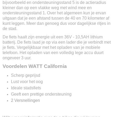
bijvoorbeeld en ondersteuningsstand 5 is de actieradius
Standaard
kleiner dan op een vlakke weg met wind mee en
Ja
ondersteuningsstand 1. Over het algemeen kun je ervan
One key systeem
uitgaan dat je een afstand tussen de 40 en 70 kilometer af
N.v.t.
kunt leggen. Meer dan genoeg dus voor dagelijkse ritjes in
Anti lek banden
de stad.
Nee
De fiets haalt zijn energie uit een 36V - 10,5AH lithium
Geveerde voorvork
batterij. De fiets laad je op via een lader die je verbindt met
Nee
je fiets. Vergelijkbaar met het opladen van je mobiele
Garantie op frame
telefoon. Het opladen van een volledig lege accu duurt
2 jaar
ongeveer 3 uur.
Garantie op accu
Voordelen WATT California
2 jaar
Fabrieksgarantie
Scherp geprijsd
2 jaar
Lust voor het oog
Ideale stadsfiets
Geeft een prettige ondersteuning
2 Versnellingen