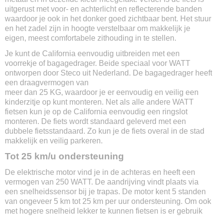
Ketting
uitgerust met voor- en achterlicht en reflecterende banden
Max. snelheid
waardoor je ook in het donker goed zichtbaar bent. Het stuur
25 km/u
en het zadel zijn in hoogte verstelbaar om makkelijk je
Gewicht
eigen, meest comfortabele zithouding in te stellen.
17,5 kg
Je kunt de California eenvoudig uitbreiden met een
Wielmaat
voorrekje of bagagedrager. Beide speciaal voor WATT
28 inch
ontworpen door Steco uit Nederland. De bagagedrager heeft
Soort accu
een draagvermogen van
Lithium-ion
meer dan 25 KG, waardoor je er eenvoudig en veilig een
Accu capaciteit
kinderzitje op kunt monteren. Net als alle andere WATT
378 Wh
fietsen kun je op de California eenvoudig een ringslot
Actieradius
monteren. De fiets wordt standaard geleverd met een
Tot 70 km
dubbele fietsstandaard. Zo kun je de fiets overal in de stad
makkelijk en veilig parkeren.
Uitneembare accu
Nee
Tot 25 km/u ondersteuning
Vervangbare accu
De elektrische motor vind je in de achteras en heeft een
Ja
vermogen van 250 WATT. De aandrijving vindt plaats via
Oplaadtijd
een snelheidssensor bij je trapas. De motor kent 5 standen
3-5 uur
van ongeveer 5 km tot 25 km per uur ondersteuning. Om ook
Stroomoutput motor
met hogere snelheid lekker te kunnen fietsen is er gebruik
250w