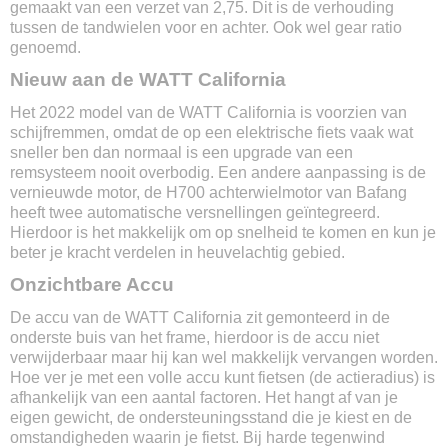
gemaakt van een verzet van 2,75. Dit is de verhouding
Type motor
tussen de tandwielen voor en achter. Ook wel gear ratio
Achterwielmotor Xofo
genoemd.
Motor kracht
Nieuw aan de WATT California
45 Nm
Sensortype
Het 2022 model van de WATT California is voorzien van
Rotatiesensor
schijfremmen, omdat de op een elektrische fiets vaak wat
Verlichting voor
sneller ben dan normaal is een upgrade van een
Ja
remsysteem nooit overbodig. Een andere aanpassing is de
vernieuwde motor, de H700 achterwielmotor van Bafang
Verlichting achter
heeft twee automatische versnellingen geïntegreerd.
Ja
Hierdoor is het makkelijk om op snelheid te komen en kun je
Remsysteem voor
beter je kracht verdelen in heuvelachtig gebied.
Schijfrem
Onzichtbare Accu
Remsysteem achter
Schijfrem
De accu van de WATT California zit gemonteerd in de
Display
onderste buis van het frame, hierdoor is de accu niet
Ja
verwijderbaar maar hij kan wel makkelijk vervangen worden.
Aantal ondersteuningsstanden
Hoe ver je met een volle accu kunt fietsen (de actieradius) is
5
afhankelijk van een aantal factoren. Het hangt af van je
Snelheidsmeter
eigen gewicht, de ondersteuningsstand die je kiest en de
Nee
omstandigheden waarin je fietst. Bij harde tegenwind