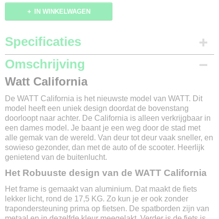
IN WINKELWAGEN
Specificaties
Merk
Omschrijving
Watt
Watt California
Model
California
De WATT California is het nieuwste model van WATT. Dit
Modeljaar
model heeft een uniek design doordat de bovenstang
2022
doorloopt naar achter. De California is alleen verkrijgbaar in
Framemaat
een dames model. Je baant je een weg door de stad met
54 cm
alle gemak van de wereld. Van deur tot deur vaak sneller, en
Kleur
sowieso gezonder, dan met de auto of de scooter. Heerlijk
Parel wit
genietend van de buitenlucht.
Versnellingen
Het Robuuste design van de WATT California
2
Het frame is gemaakt van aluminium. Dat maakt de fiets
Materiaal
lekker licht, rond de 17,5 KG. Zo kun je er ook zonder
Aluminium
trapondersteuning prima op fietsen. De spatborden zijn van
Aandrijving
metaal en in dezelfde kleur meegelakt. Verder is de fiets is