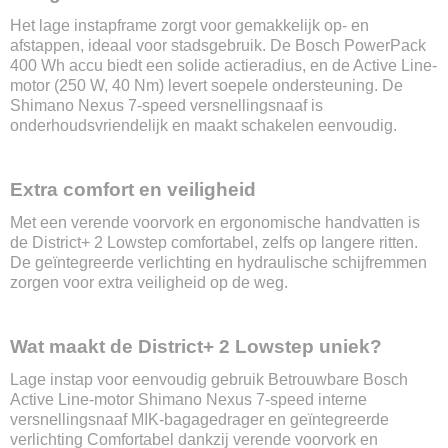
Aluminium
Het lage instapframe zorgt voor gemakkelijk op- en
Aandrijving
afstappen, ideaal voor stadsgebruik. De Bosch PowerPack
Ketting
400 Wh accu biedt een solide actieradius, en de Active Line-
motor (250 W, 40 Nm) levert soepele ondersteuning. De
Max. snelheid
Shimano Nexus 7-speed versnellingsnaaf is
25 km/u
onderhoudsvriendelijk en maakt schakelen eenvoudig.
Gewicht
26,1 kg
Wielmaat
Extra comfort en veiligheid
28 inch
Soort accu
Met een verende voorvork en ergonomische handvatten is
Lithium-ion
de District+ 2 Lowstep comfortabel, zelfs op langere ritten.
Accu capaciteit
De geïntegreerde verlichting en hydraulische schijfremmen
400 Wh
zorgen voor extra veiligheid op de weg.
Actieradius
Tot 130km
Wat maakt de District+ 2 Lowstep uniek?
Uitneembare accu
Nee
Lage instap voor eenvoudig gebruik Betrouwbare Bosch
Vervangbare accu
Active Line-motor Shimano Nexus 7-speed interne
Ja
versnellingsnaaf MIK-bagagedrager en geïntegreerde
Oplaadtijd
verlichting Comfortabel dankzij verende voorvork en