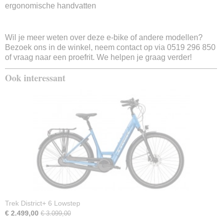
4 uur
ergonomische handvatten
Stroomoutput motor
250w
Wil je meer weten over deze e-bike of andere modellen?
Type motor
Bezoek ons in de winkel, neem contact op via 0519 296 850
Bosch Active Line Plus smart
of vraag naar een proefrit. We helpen je graag verder!
Motor kracht
50 Nm
Ook interessant
Sensortype
Rotatie- en krachtsensor
Verlichting voor
Ja
Verlichting achter
Ja
Remsysteem voor
Hydraulische schijfrem
Remsysteem achter
Hydraulische schijfrem
Display
Bosch Purion
Trek District+ 6 Lowstep
Aantal ondersteuningsstanden
€ 2.499,00
€ 3.099,00