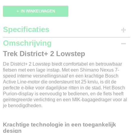
IN WINKELWAGEN
Specificaties
Productcode
Omschrijving
69-868
Trek District+ 2 Lowstep
Merk
Trek
De District+ 2 Lowstep biedt comfortabel en betrouwbaar
Model
fietsen met een lage instap. Met een Shimano Nexus 7-
District+ 2
speed interne versnellingsnaaf en een krachtige Bosch
Modeljaar
Active Line-motor die ondersteunt tot 25 km/u, is dit de
2025
perfecte e-bike voor dagelijkse ritten in de stad. Het Bosch
Framemaat
Purion-display is eenvoudig te bedienen, en de fiets heeft
S / M / L
geïntegreerde verlichting en een MIK-bagagedrager voor al
je benodigdheden.
Kleur
Keswick / Zwart
Versnellingen
Krachtige technologie in een toegankelijk
Shimano nexus 7
design
Materiaal