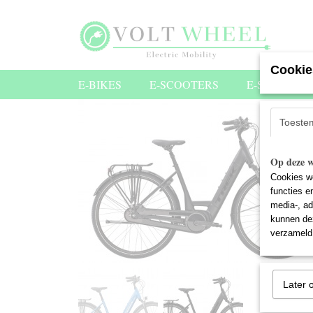
Cookie
E-BIKES
E-SCOOTERS
E-STEPS
Toeste
Op deze w
Cookies wo
functies e
media-, ad
kunnen dez
verzameld 
Later 