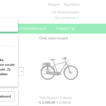
Inloggen
Registreren
UW WINKELWAGEN
Geen producten
(0)
SERVICE EN ONDERHOUD
VERHUUR
Ook interessant
ia-
nze sociale
ikt. Zij
hebben
akkoord
Trek District+ 1 Heren
€ 2.099,00
€ 2.299,00