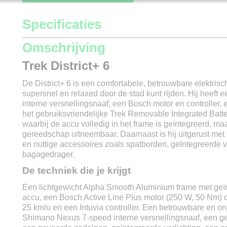
Specificaties
Productcode
73-178
Omschrijving
Merk
Trek
Trek District+ 6
Model
District+ 6
Modeljaar
2022
De District+ 6 is een comfortabele, betrouwbare elektrisc
Framemaat
S / M / L / XL
supersnel en relaxed door de stad kunt rijden. Hij heef
Kleur
Mat Zwart / Alpine Bl
interne versnellingsnaaf, een Bosch motor en controller, 
Versnellingen
Shimano nexus 7
het gebruiksvriendelijke Trek Removable Integrated Batt
Materiaal
Aluminium
waarbij de accu volledig in het frame is geïntegreerd, ma
Aandrijving
Ketting
gereedschap uitneembaar. Daarnaast is hij uitgerust met
Max. snelheid
25 km/u
en nuttige accessoires zoals spatborden, geIntegreerde v
Gewicht
24 kg excl. accu
bagagedrager.
Wielmaat
28 inch
De techniek die je krijgt
Soort accu
Lithium-ion
Accu capaciteit
400 Wh
Een lichtgewicht Alpha Smooth Aluminium frame met ge
Actieradius
tot 130 km
accu, een Bosch Active Line Plus motor (250 W, 50 Nm) d
Uitneembare accu
Ja
25 km/u en een Intuvia controller. Een betrouwbare en 
Vervangbare accu
Ja
Shimano Nexus 7-speed interne versnellingsnaaf, een g
Oplaadtijd
3 uur