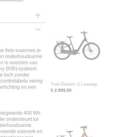
he fiets waarmee je
t een onderhoudsarme
ue
en is voorzien van
ery (RIB)-systeem
ar toch zonder
 comfortabele vering
Trek District+ 2 Lowstep
erlichting en een
€ 2.999,00
ïntegreerde 400 Wh
ie ondersteunt tot
onderhoudsarme
eveerde voorvork en