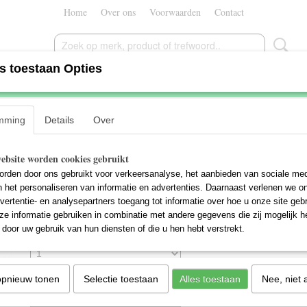
Home
Over ons
Voorwaarden
Contact
s toestaan Opties
Trek District+ 6 Lowstep
mming
Details
Over
€ 2499,00
€ 3099,00
(inclusief btw 21%)
ebsite worden cookies gebruikt
✘
Niet op voorraad
- Levertijd Neem contact met ons op
rden door ons gebruikt voor verkeersanalyse, het aanbieden van sociale med
Framemaat
Kleur
n het personaliseren van informatie en advertenties. Daarnaast verlenen we o
vertentie- en analysepartners toegang tot informatie over hoe u onze site gebru
e informatie gebruiken in combinatie met andere gegevens die zij mogelijk 
door uw gebruik van hun diensten of die u hen hebt verstrekt.
Aantal
opnieuw tonen
Selectie toestaan
Alles toestaan
Nee, niet 
IN WINKELWAGEN