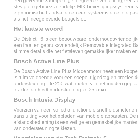
een geveerde zadelpen, geïntegreerde verlichting, een a
Stroomoutput motor
250w
stevig en gebruiksvriendelijk MIK-bevestigingssysteem, 
Type motor
Middenmotor Bosch Ac
ergonomische handvatten en een systeemsleutel die pas
Motor kracht
50 Nm
als het meegeleverde beugelslot.
Sensortype
Rotatie- en krachtsen
Het laatste woord
Verlichting voor
Ja
Verlichting achter
Ja
De District+ 6 is een betrouwbare, onderhoudsvriendelijk
Remsysteem voor
Hydraulische schijfre
een fraai en gebruiksvriendelijk Removable Integrated Ba
Remsysteem achter
Hydraulische schijfre
slimme details die het fietsleven gemakkelijker maken e
Display
Bosch Intuvia
Bosch Active Line Plus
Aantal ondersteuningsstanden
5
Snelheidsmeter
Ja
De Bosch Active Line Plus Middenmotor heeft een koppe
Standaard
Ja
is ruim voldoende voor een soepel rijgedrag en precies d
One key systeem
Ja
ondersteuning. De 250 watt motor is in het midden geplaa
Anti lek banden
Ja
bracket en biedt ondersteuning tot 25 km/u.
Geveerde voorvork
Ja
Bosch Intuvia Display
Garantie op frame
Levenslang
Garantie op accu
2 jaar
Voorzien van een volledig functionele snelheidsmeter e
Fabrieksgarantie
2 jaar
aansluiting voor het opladen van mobiele apparaten. D
afstandsbediening is een veilige en gemakkelijke manier
van ondersteuning te kiezen.