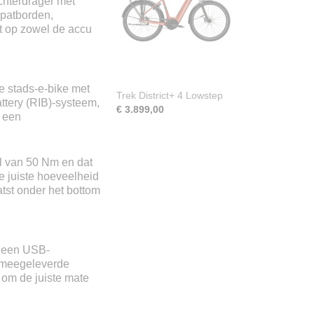
chterdrager met
spatborden,
tive Line Plus
t op zowel de accu
sor
e stads-e-bike met
Trek District+ 4 Lowstep
m
ttery (RIB)-systeem,
€ 3.899,00
m
n een
l van 50 Nm en dat
e juiste hoeveelheid
tst onder het bottom
n een USB-
e meegeleverde
 om de juiste mate