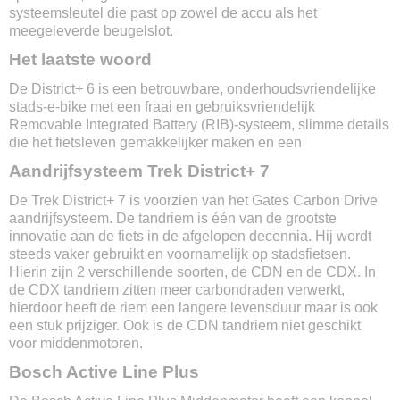
systeemsleutel die past op zowel de accu als het
Soort accu
meegeleverde beugelslot.
Lithium-ion
Accu capaciteit
Het laatste woord
500 Wh
De District+ 6 is een betrouwbare, onderhoudsvriendelijke
Actieradius
stads-e-bike met een fraai en gebruiksvriendelijk
Tot 160 km
Removable Integrated Battery (RIB)-systeem, slimme details
Uitneembare accu
die het fietsleven gemakkelijker maken en een
Ja
Aandrijfsysteem Trek District+ 7
Vervangbare accu
Ja
De Trek District+ 7 is voorzien van het Gates Carbon Drive
Oplaadtijd
aandrijfsysteem. De tandriem is één van de grootste
5 uur
innovatie aan de fiets in de afgelopen decennia. Hij wordt
Stroomoutput motor
steeds vaker gebruikt en voornamelijk op stadsfietsen.
250w
Hierin zijn 2 verschillende soorten, de CDN en de CDX. In
de CDX tandriem zitten meer carbondraden verwerkt,
Type motor
hierdoor heeft de riem een langere levensduur maar is ook
Middenmotor Bosch Active Line Plus
een stuk prijziger. Ook is de CDN tandriem niet geschikt
Motor kracht
voor middenmotoren.
50 Nm
Bosch Active Line Plus
Sensortype
Rotatie- en krachtsensor