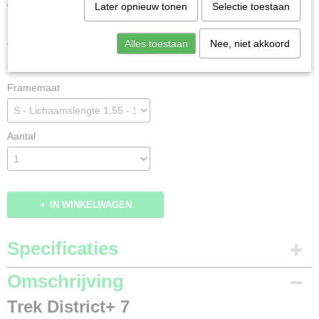
Trek District+ 7 Lowstep
Later opnieuw tonen
Selectie toestaan
€ 3199,00
€ 3499,00
Alles toestaan
Nee, niet akkoord
(inclusief btw 21%)
✘
Niet op voorraad
- Levertijd Neem contact met ons op
Framemaat
Aantal
IN WINKELWAGEN
Specificaties
Productcode
Omschrijving
75-165
Trek District+ 7
Merk