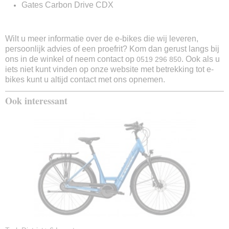
Geveerde voorvork
Gates Carbon Drive CDX
Ja
Garantie op frame
Levenslang
Wilt u meer informatie over de e-bikes die wij leveren,
Garantie op accu
persoonlijk advies of een proefrit? Kom dan gerust langs bij
2 jaar
ons in de winkel of neem contact op
. Ook als u
0519 296 850
iets niet kunt vinden op onze website met betrekking tot e-
Fabrieksgarantie
bikes kunt u altijd contact met ons opnemen.
2 jaar
Ook interessant