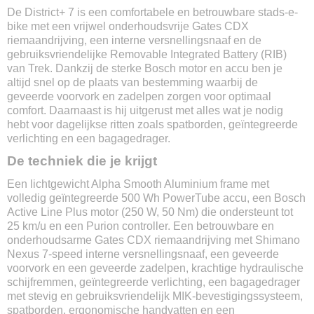
Trek
De District+ 7 is een comfortabele en betrouwbare stads-e-
Model
bike met een vrijwel onderhoudsvrije Gates CDX
District+ 7
riemaandrijving, een interne versnellingsnaaf en de
Modeljaar
gebruiksvriendelijke Removable Integrated Battery (RIB)
2022
van Trek. Dankzij de sterke Bosch motor en accu ben je
Framemaat
altijd snel op de plaats van bestemming waarbij de
S / M / L / XL
geveerde voorvork en zadelpen zorgen voor optimaal
comfort. Daarnaast is hij uitgerust met alles wat je nodig
Kleur
hebt voor dagelijkse ritten zoals spatborden, geïntegreerde
Antraciet
verlichting en een bagagedrager.
Versnellingen
Shimano nexus 7
De techniek die je krijgt
Materiaal
Een lichtgewicht Alpha Smooth Aluminium frame met
Aluminium
volledig geïntegreerde 500 Wh PowerTube accu, een Bosch
Aandrijving
Active Line Plus motor (250 W, 50 Nm) die ondersteunt tot
Gates Carbon Drive CDX
25 km/u en een Purion controller. Een betrouwbare en
Max. snelheid
onderhoudsarme Gates CDX riemaandrijving met Shimano
25 km/u
Nexus 7-speed interne versnellingsnaaf, een geveerde
Gewicht
voorvork en een geveerde zadelpen, krachtige hydraulische
24 kg excl. accu
schijfremmen, geïntegreerde verlichting, een bagagedrager
met stevig en gebruiksvriendelijk MIK-bevestigingssysteem,
Wielmaat
spatborden, ergonomische handvatten en een
28 inch