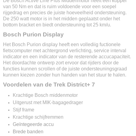
De Bosch Active Line Plus Middenmotor heeft een koppel
Verlichting voor
van 50 Nm en dat is ruim voldoende voor een soepel
Ja
rijgedrag en precies de juiste hoeveelheid ondersteuning.
Verlichting achter
De 250 watt motor is in het midden geplaatst onder het
Ja
bottom bracket en biedt ondersteuning tot 25 km/u.
Remsysteem voor
Bosch Purion Display
Hydraulische schijfrem
Remsysteem achter
Het Bosch Purion display heeft een vollediig fuctionele
Hydraulische schijfrem
fietscomputer met achtergrond verlichting, service interval
indicator en een indicator van de resterende accucapaciteit.
Display
Het doordachte ontwerp zort ervoor dat rijders door de
Bosch Purion
functies kunnen scrollen of de juiste ondersteuningsgraad
Aantal ondersteuningsstanden
kunnen kiezen zonder hun handen van het stuur te halen.
5
Snelheidsmeter
Voordelen van de Trek District+ 7
Ja
Krachtige Bosch middenmotor
Standaard
Uitgerust met MIK-bagagedrager
Ja
Stijf frame
One key systeem
Ja
Krachtige schijfremmen
Anti lek banden
Geïntegeerde accu
Ja
Brede banden