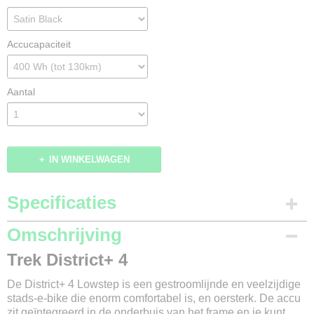
Accucapaciteit
Aantal
IN WINKELWAGEN
Specificaties
Productcode
Omschrijving
150-814
Trek District+ 4
Merk
Trek
De District+ 4 Lowstep is een gestroomlijnde en veelzijdige
Model
stads-e-bike die enorm comfortabel is, en oersterk. De accu
District+ 4
zit geïntegreerd in de onderbuis van het frame en je kunt