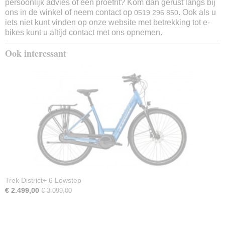
persoonlijk advies of een proefrit? Kom dan gerust langs bij
Ja
ons in de winkel of neem contact op
. Ook als u
0519 296 850
Remsysteem voor
iets niet kunt vinden op onze website met betrekking tot e-
Hydraulische schijfrem
bikes kunt u altijd contact met ons opnemen.
Remsysteem achter
Ook interessant
Hydraulische schijfrem
Display
Ja
Aantal ondersteuningsstanden
5
Snelheidsmeter
Ja
Standaard
Ja
One key systeem
Ja
Anti lek banden
Trek District+ 6 Lowstep
Ja
€ 2.499,00
€ 3.099,00
Geveerde voorvork
Ja
Garantie op frame