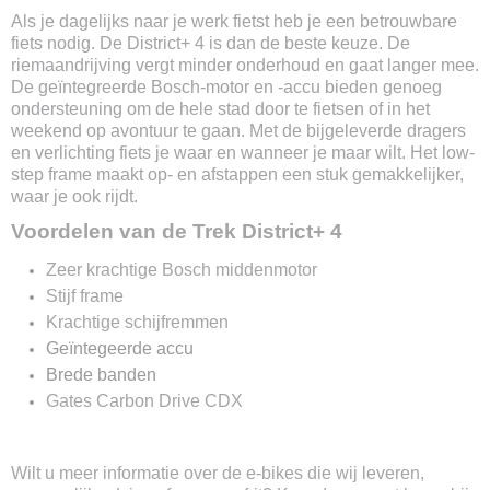
Accu capaciteit
Als je dagelijks naar je werk fietst heb je een betrouwbare
400 / 545 / 725 / 800 Wh
fiets nodig. De District+ 4 is dan de beste keuze. De
Actieradius
riemaandrijving vergt minder onderhoud en gaat langer mee.
Tot 240km
De geïntegreerde Bosch-motor en -accu bieden genoeg
Uitneembare accu
ondersteuning om de hele stad door te fietsen of in het
Ja
weekend op avontuur te gaan. Met de bijgeleverde dragers
Vervangbare accu
en verlichting fiets je waar en wanneer je maar wilt. Het low-
Ja
step frame maakt op- en afstappen een stuk gemakkelijker,
waar je ook rijdt.
Oplaadtijd
4 tot 8 uur
Voordelen van de Trek District+ 4
Stroomoutput motor
250w
Zeer krachtige Bosch middenmotor
Type motor
Stijf frame
Bosch Performance Line
Krachtige schijfremmen
Motor kracht
Geïntegeerde accu
75 Nm
Brede banden
Sensortype
Gates Carbon Drive CDX
Rotatie- en krachtsensor
Verlichting voor
Ja
Wilt u meer informatie over de e-bikes die wij leveren,
Verlichting achter