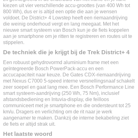
Modeljaar
kiezen uit vier verschillende accu-groottes (van 400 Wh tot
2024
800 Wh), dus er is altijd een optie die aan je wensen
Framemaat
voldoet. De District+ 4 Lowstep heeft een riemaandrijving
S / M / L / XL
die weinig onderhoud vergt en lang meegaat. Met het
nieuwe smart systeem van Bosch kun je de fiets koppelen
Kleur
aan je smartphone om je ritten te registreren en routes uit te
Satin Black / Pennyflake
stippelen.
Versnellingen
Shimano Nexus 5
De techniek die je krijgt bij de Trek District+ 4
Materiaal
Een robuust gehydrovormd aluminium frame met een
Aluminium
geïntegreerde Bosch PowerPack-accu en een
Aandrijving
accucapaciteit naar keuze. De Gates CDX-riemaandrijving
Gates Carbon Drive CDX
met Nexus C7000 5-speed interne versnellingsnaaf schakelt
Max. snelheid
zeer soepel en gaat lang mee. Een Bosch Performance Line
25 km/u
smart systeem-aandrijving (250 Wh, 75 Nm), inclusief
Gewicht
afstandsbediening en Intuvia-display, die feilloos
26.7 kg
communiceert met je smartphone en die ondersteunt tot 25
km/u. Dragers en verlichting om de rit naar je werk
Wielmaat
aangenamer te maken. Dankzij de interne bekabeling ziet
27.5 Inch
de fiets er altijd strak uit.
Soort accu
Lithium-ion
Het laatste woord