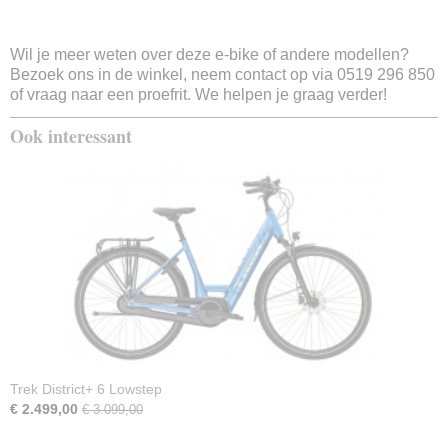
4 uur
Stroomoutput motor
250w
Wil je meer weten over deze e-bike of andere modellen?
Bezoek ons in de winkel, neem contact op via 0519 296 850
Type motor
of vraag naar een proefrit. We helpen je graag verder!
Bosch Active Line smart
Motor kracht
Ook interessant
40 Nm
Sensortype
Rotatie- en krachtsensor
Verlichting voor
Ja
Verlichting achter
Ja
Remsysteem voor
Hydraulische schijfrem
Remsysteem achter
Hydraulische schijfrem
Display
Trek District+ 6 Lowstep
Led afstandsbediening
€ 2.499,00
€ 3.099,00
Aantal ondersteuningsstanden