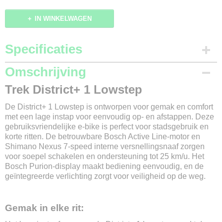
IN WINKELWAGEN
Specificaties
Productcode
Omschrijving
152-858
Trek District+ 1 Lowstep
Merk
Trek
De District+ 1 Lowstep is ontworpen voor gemak en comfort
Model
met een lage instap voor eenvoudig op- en afstappen. Deze
Distirct+ 1
gebruiksvriendelijke e-bike is perfect voor stadsgebruik en
Modeljaar
korte ritten. De betrouwbare Bosch Active Line-motor en
2025
Shimano Nexus 7-speed interne versnellingsnaaf zorgen
Framemaat
voor soepel schakelen en ondersteuning tot 25 km/u. Het
S / M / L
Bosch Purion-display maakt bediening eenvoudig, en de
geïntegreerde verlichting zorgt voor veiligheid op de weg.
Kleur
Supernova / Deep Dark Blue
Versnellingen
Gemak in elke rit:
7
Materiaal