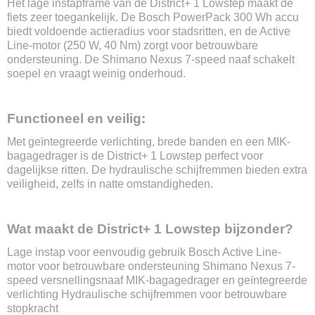
Het lage instapframe van de District+ 1 Lowstep maakt de
Aluminium
fiets zeer toegankelijk. De Bosch PowerPack 300 Wh accu
Aandrijving
biedt voldoende actieradius voor stadsritten, en de Active
Ketting
Line-motor (250 W, 40 Nm) zorgt voor betrouwbare
ondersteuning. De Shimano Nexus 7-speed naaf schakelt
Max. snelheid
soepel en vraagt weinig onderhoud.
25 km/u
Gewicht
24.3
Functioneel en veilig:
Wielmaat
27.5 Inch
Met geïntegreerde verlichting, brede banden en een MIK-
Soort accu
bagagedrager is de District+ 1 Lowstep perfect voor
Lithium-ion
dagelijkse ritten. De hydraulische schijfremmen bieden extra
veiligheid, zelfs in natte omstandigheden.
Accu capaciteit
400 Wh
Actieradius
Wat maakt de District+ 1 Lowstep bijzonder?
Tot 130km
Uitneembare accu
Lage instap voor eenvoudig gebruik Bosch Active Line-
Nee
motor voor betrouwbare ondersteuning Shimano Nexus 7-
Vervangbare accu
speed versnellingsnaaf MIK-bagagedrager en geïntegreerde
Ja
verlichting Hydraulische schijfremmen voor betrouwbare
Oplaadtijd
stopkracht