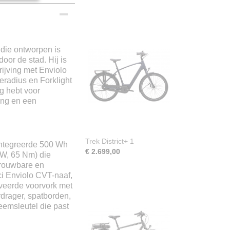
 die ontworpen is
oor de stad. Hij is
jving met Enviolo
radius en Forklight
ig hebt voor
CDX
ting en een
Trek District+ 1
ïntegreerde 500 Wh
€ 2.699,00
 W, 65 Nm) die
etrouwbare en
i Enviolo CVT-naaf,
eveerde voorvork met
drager, spatborden,
emsleutel die past
erformance Line