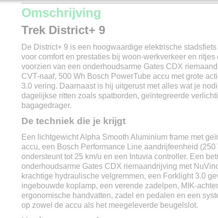
Productcode
78-184
Omschrijving
Merk
Trek
Trek District+ 9
Model
District+ 9
Modeljaar
2022
De District+ 9 is een hoogwaardige elektrische stadsfiets
Framemaat
L / XL
voor comfort en prestaties bij woon-werkverkeer en ritjes d
Kleur
Metallic Gunmetal
voorzien van een onderhoudsarme Gates CDX riemaandri
Versnellingen
Enviolo
CVT-naaf, 500 Wh Bosch PowerTube accu met grote actie
Materiaal
Aluminium
3.0 vering. Daarnaast is hij uitgerust met alles wat je nod
Aandrijving
Gates Carbon Drive 
dagelijkse ritten zoals spatborden, geïntegreerde verlich
Max. snelheid
25 km/u
bagagedrager.
Gewicht
25 kg excl. accu
De techniek die je krijgt
Wielmaat
28 inch
Soort accu
Lithium-ion
Een lichtgewicht Alpha Smooth Aluminium frame met ge
Accu capaciteit
500 Wh
accu, een Bosch Performance Line aandrijfeenheid (250
Actieradius
Tot 160 km
ondersteunt tot 25 km/u en een Intuvia controller. Een b
Uitneembare accu
Ja
onderhoudsarme Gates CDX riemaandrijving met NuVinc
Vervangbare accu
Ja
krachtige hydraulische velgremmen, een Forklight 3.0 g
Oplaadtijd
3 uur
ingebouwde koplamp, een verende zadelpen, MIK-achter
Stroomoutput motor
250w
ergonomische handvatten, zadel en pedalen en een syste
Type motor
Middenmotor Bosch P
op zowel de accu als het meegeleverde beugelslot.
Motor kracht
65 Nm