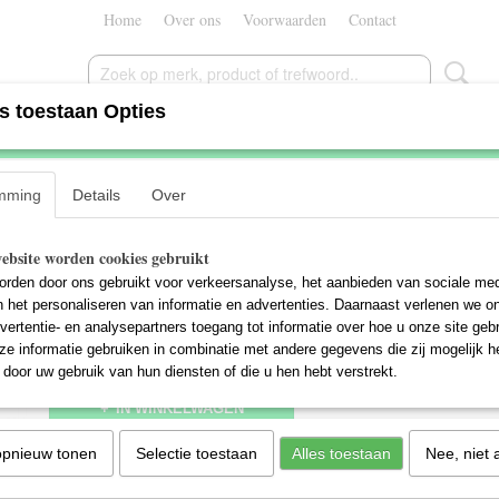
Home
Over ons
Voorwaarden
Contact
s toestaan Opties
Trek District+ 9 Heren
mming
Details
Over
€ 4199,00
(inclusief btw 21%)
ebsite worden cookies gebruikt
✘
Niet op voorraad
- Levertijd Neem contact met ons op
rden door ons gebruikt voor verkeersanalyse, het aanbieden van sociale med
Framemaat
Aantal
n het personaliseren van informatie en advertenties. Daarnaast verlenen we o
vertentie- en analysepartners toegang tot informatie over hoe u onze site gebru
e informatie gebruiken in combinatie met andere gegevens die zij mogelijk 
door uw gebruik van hun diensten of die u hen hebt verstrekt.
IN WINKELWAGEN
opnieuw tonen
Selectie toestaan
Alles toestaan
Nee, niet 
Specificaties