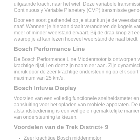
uitgaande kracht naar het wiel. Deze variabele transmiss
Continuously Variable Planetary (CVP) transmissie gen
Door een soort gashendel op je stuur kun je de weersta
naaf. Wanneer je hieraan draait veranderen de kogels va
meer of minder weerstand ervaart. Bij de draaiknop zit ee
waarop je af kan lezen hoeveel weerstand de naaf biedt.
Bosch Performance Line
De Bosch Performance Line Middenmotor is ontworpen v
krachtige rijstijl en doet zijn naam eer aan. Zijn dynamis
indruk door de zeer krachtige ondersteuning op elk soort t
maximum van 25 km/u.
Bosch Intuvia Display
Voorzien van een volledig functionele snelheidsmeter e
aansluiting voor het opladen van mobiele apparaten. D
afstandsbediening is een veilige en gemakkelijke manier
van ondersteuning te
kiezen.
Voordelen van de Trek District+ 9
Zeer krachtige Bosch middenmotor