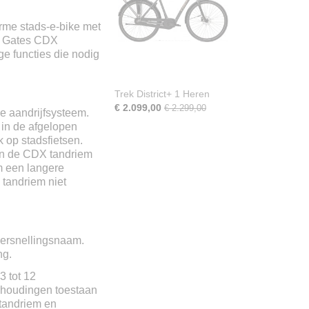
sor
rme stads-e-bike met
ke Gates CDX
m
ge functies die nodig
m
Trek District+ 1 Heren
€ 2.099,00
€ 2.299,00
ve aandrijfsysteem.
 in de afgelopen
 op stadsfietsen.
 In de CDX tandriem
m een langere
 tandriem niet
 versnellingsnaam.
ng.
3 tot 12
erhoudingen toestaan
tandriem en