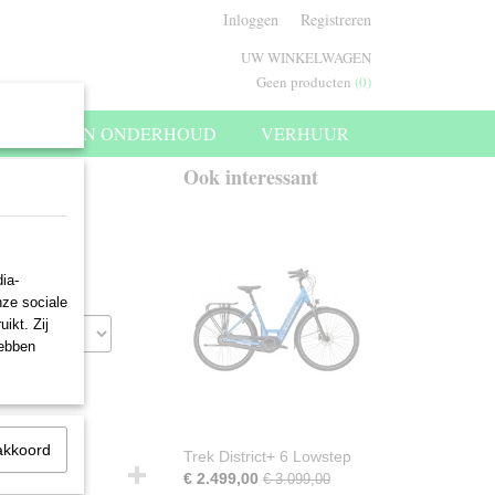
Inloggen
Registreren
UW WINKELWAGEN
Geen producten
(0)
SERVICE EN ONDERHOUD
VERHUUR
Ook interessant
ia-
nze sociale
ikt. Zij
hebben
akkoord
Trek District+ 6 Lowstep
€ 2.499,00
€ 3.099,00