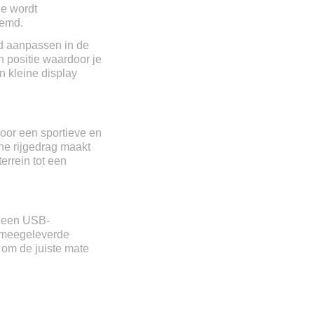
ie wordt
oemd.
nd aanpassen in de
n positie waardoor je
n kleine display
oor een sportieve en
che rijgedrag maakt
errein tot een
n een USB-
e meegeleverde
 om de juiste mate