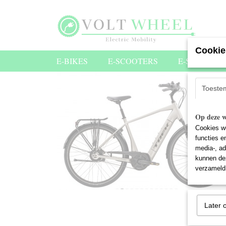
Cookie
E-BIKES
E-SCOOTERS
E-STEPS
Toeste
Op deze w
Cookies wo
functies e
media-, ad
kunnen dez
verzameld 
Later 