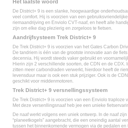
Het laatste woord
Sensortype
Rotatie- en krachtsen
Verlichting voor
Ja
De District+ 9 is een slanke, hoogwaardige onderhoudsa
Verlichting achter
Ja
veel comfort. Hij is voorzien van een gebruiksvriendelij
Remsysteem voor
Hydraulische schijfre
riemaandrijving en Enviolo CVT-naaf, en heeft alle handi
Remsysteem achter
Hydraulische schijfre
zijn om elke dag plezierig en zorgeloos te fietsen.
Display
Bosch Intuvia
Aandrijfsysteem Trek District+ 9
Aantal ondersteuningsstanden
5
Snelheidsmeter
Ja
De Trek District+ 9 is voorzien van het Gates Carbon Dri
Standaard
Ja
De tandriem is één van de grootste innovatie aan de fiets
One key systeem
Ja
decennia. Hij wordt steeds vaker gebruikt en voornamelijk
Anti lek banden
Ja
Hierin zijn 2 verschillende soorten, de CDN en de CDX.
Geveerde voorvork
Ja
zitten meer carbondraden verwerkt, hierdoor heeft de rie
Garantie op frame
Levenslang
levensduur maar is ook een stuk prijziger. Ook is de CDN
Garantie op accu
2 jaar
geschikt voor middenmotoren.
Fabrieksgarantie
2 jaar
Trek District+ 9 versnellingssysteem
De Trek District+ 9 is voorzien van een Enviolo traploze
Met deze versenllingsnaaf heb jee een unieke fietservari
De naaf werkt volgens een uniek ontwerp. In de naaf zijn 
“planeetkogels” aangebracht, die een oneindig aantal v
tussen het binnenkomende vermogen via de pedalen en 