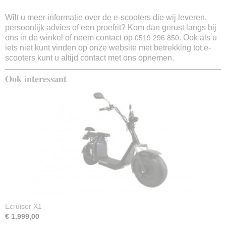
Led
Wilt u meer informatie over de e-scooters die wij leveren,
Alarm
persoonlijk advies of een proefrit? Kom dan gerust langs bij
Ja
ons in de winkel of neem contact op
. Ook als u
0519 296 850
Stuurslot
iets niet kunt vinden op onze website met betrekking tot e-
Ja
scooters kunt u altijd contact met ons opnemen.
USB poort
Ook interessant
Ja
Snelheidsmeter
Ja
Zijstandaard
Ja
Middenstandaard
Ja
Fabrieksgarantie
2 jaar
Ecruiser X1
€ 1.999,00