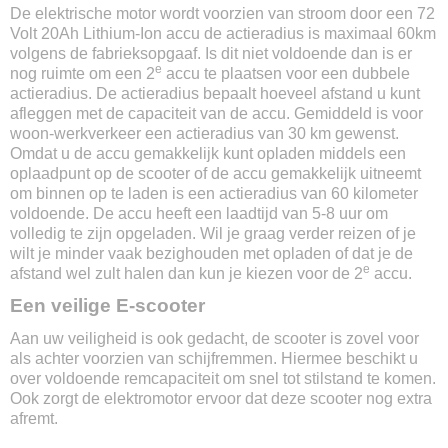
Accu capaciteit
De elektrische motor wordt voorzien van stroom door een 72
20000 mAh
Volt 20Ah Lithium-Ion accu de actieradius is maximaal 60km
Optie voor 2e accu
volgens de fabrieksopgaaf. Is dit niet voldoende dan is er
e
Ja
nog ruimte om een 2
accu te plaatsen voor een dubbele
actieradius. De actieradius bepaalt hoeveel afstand u kunt
Max. oplaadtijd
afleggen met de capaciteit van de accu. Gemiddeld is voor
6 uur
woon-werkverkeer een actieradius van 30 km gewenst.
Uitneembare accu
Omdat u de accu gemakkelijk kunt opladen middels een
Ja
oplaadpunt op de scooter of de accu gemakkelijk uitneemt
Stroomoutput motor
om binnen op te laden is een actieradius van 60 kilometer
2000w
voldoende. De accu heeft een laadtijd van 5-8 uur om
Type motor
volledig te zijn opgeladen. Wil je graag verder reizen of je
Bosch
wilt je minder vaak bezighouden met opladen of dat je de
e
Verlichting
afstand wel zult halen dan kun je kiezen voor de 2
accu.
Led
Een veilige E-scooter
Wielen
10 inch
Aan uw veiligheid is ook gedacht, de scooter is zovel voor
als achter voorzien van schijfremmen. Hiermee beschikt u
Remsysteem voor
over voldoende remcapaciteit om snel tot stilstand te komen.
Schijfrem
Ook zorgt de elektromotor ervoor dat deze scooter nog extra
Remsysteem achter
afremt.
Schijfrem & elektronisch
Display