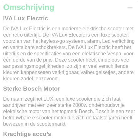
Productcode
Omschrijving
87-263
IVA Lux Electric
Merk
IVA
De IVA Lux Electric is een moderne elektrische scooter met
Model
een retro uiterlijk. De IVA Lux Electric is een luxe scooter,
Lux Electric
voorzien van het keyless-go systeem, alarm, Led verlichting
Kleur
en verstelbare schokbrekers. De IVA Lux Electric heeft het
Mat Zwart / Zwart
uiterlijk en de specificaties van een elektrische Vespa, voor
één derde van de prijs. Deze scooter heeft eindeloos vee
Max. snelheid
aanpassingsmogelijkheden, zo zijn er veel verschillende
25 km/ u of 45 km / u
kleuren kappensetten verkrijgbaar, valbeugelsetjes, andere
Gewicht
kleuren zadel, enzovoort.
87 kg
Max. belasting
Sterke Bosch Motor
200 kg
De naam zegt het LUX, een luxe scooter die zich laat
Afmetingen
aandrijven met een zeer sterke 2000w onderhoudsvrije
178 x 69 x 113 cm
elektrische motor van het topmerk Bosch. Bosch is een zeer
Actieradius
betrouwbare e scooter motor die zich de laatste jaren heeft
1 accu 60 km / 2 accu's 120 km
bewezen in de scootermarkt.
Soort accu
Krachtige accu’s
Lithium-ion