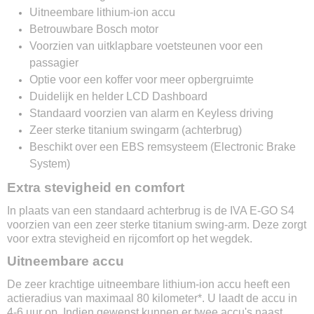
Stroomoutput motor
Uitneembare lithium-ion accu
1440w
Betrouwbare Bosch motor
Type motor
Voorzien van uitklapbare voetsteunen voor een
Bosch
passagier
Verlichting
Led
Optie voor een koffer voor meer opbergruimte
Wielen
Duidelijk en helder LCD Dashboard
10 inch
Standaard voorzien van alarm en Keyless driving
Remsysteem voor
Zeer sterke titanium swingarm (achterbrug)
Schijfrem
Beschikt over een EBS remsysteem (Electronic Brake
Remsysteem achter
System)
Schijfrem & elektronisch
Extra stevigheid en comfort
Display
Led
In plaats van een standaard achterbrug is de IVA E-GO S4
Alarm
voorzien van een zeer sterke titanium swing-arm. Deze zorgt
Ja
voor extra stevigheid en rijcomfort op het wegdek.
Stuurslot
Uitneembare accu
Ja
USB poort
De zeer krachtige uitneembare lithium-ion accu heeft een
Ja
actieradius van maximaal 80 kilometer*. U laadt de accu in
Snelheidsmeter
4-6 uur op. Indien gewenst kunnen er twee accu's naast