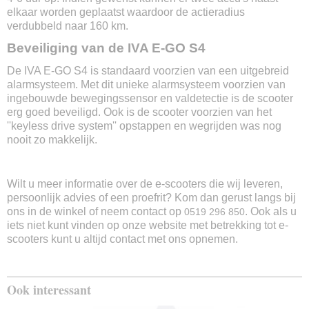
Ja
elkaar worden geplaatst waardoor de actieradius
verdubbeld naar 160 km.
Zijstandaard
Ja
Beveiliging van de IVA E-GO S4
Middenstandaard
De IVA E-GO S4 is standaard voorzien van een uitgebreid
Ja
alarmsysteem. Met dit unieke alarmsysteem voorzien van
Fabrieksgarantie
ingebouwde bewegingssensor en valdetectie is de scooter
2 jaar
erg goed beveiligd. Ook is de scooter voorzien van het
''keyless drive system'' opstappen en wegrijden was nog
nooit zo makkelijk.
Wilt u meer informatie over de e-scooters die wij leveren,
persoonlijk advies of een proefrit? Kom dan gerust langs bij
ons in de winkel of neem contact op
. Ook als u
0519 296 850
iets niet kunt vinden op onze website met betrekking tot e-
scooters kunt u altijd contact met ons opnemen.
Ook interessant