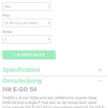
Accu
Aantal
IN WINKELWAGEN
Specificaties
Merk
Omschrijving
IVA
IVA E-GO S4
Model
E-GO S4
Twijfelt u al een tijdje over een elektrische scooter maar
Kleur
hield de prijs u tegen? Hak dan nu de knoop door, want
Mat Zwart / Zwart / Wit / Mat groen / Rood
onze nieuwe IVA E-GO S4 is zeer scherp geprijsd! De IVA E-