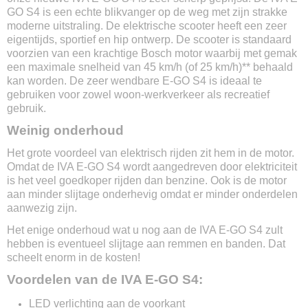
Max. snelheid
GO S4 is een echte blikvanger op de weg met zijn strakke
25 km/u of 45 km/u
moderne uitstraling. De elektrische scooter heeft een zeer
Gewicht
eigentijds, sportief en hip ontwerp. De scooter is standaard
57 kg
voorzien van een krachtige Bosch motor waarbij met gemak
een maximale snelheid van 45 km/h (of 25 km/h)** behaald
Max. belasting
kan worden. De zeer wendbare E-GO S4 is ideaal te
200 kg
gebruiken voor zowel woon-werkverkeer als recreatief
Afmetingen
gebruik.
163 x 63 x 109 cm
Weinig onderhoud
Actieradius
1 accu 80 km (-30% 45km/u)
Het grote voordeel van elektrisch rijden zit hem in de motor.
Soort accu
Omdat de IVA E-GO S4 wordt aangedreven door elektriciteit
Lithium-ion
is het veel goedkoper rijden dan benzine. Ook is de motor
Accu capaciteit
aan minder slijtage onderhevig omdat er minder onderdelen
26000 mAh
aanwezig zijn.
Optie voor 2e accu
Het enige onderhoud wat u nog aan de IVA E-GO S4 zult
Ja
hebben is eventueel slijtage aan remmen en banden. Dat
Max. oplaadtijd
scheelt enorm in de kosten!
5 uur
Voordelen van de IVA E-GO S4:
Uitneembare accu
Ja
LED verlichting aan de voorkant