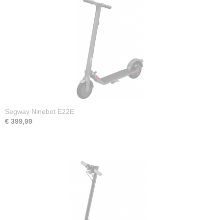
App
Ja
Bluetooth
Ja
Materiaal
Aluminium
Fabrieksgarantie
2 jaar
Segway Ninebot E22E
€ 399,99