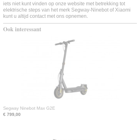
iets niet kunt vinden op onze website met betrekking tot
Max. oplaadtijd
elektrische steps van het merk Segway-Ninebot of Xiaomi
8 uur
kunt u altijd contact met ons opnemen.
Uitneembare accu
Nee
Ook interessant
Vervangbare accu
Ja
Stroomoutput motor
300W
Verlichting
Ja
Wielen
8,5 inch
Banden
Luchtgevuld
Remsysteem
Mechanisch & elektronisch
Segway Ninebot Max G2E
Display
€ 799,00
Ja
Snelheidsmeter
Ja