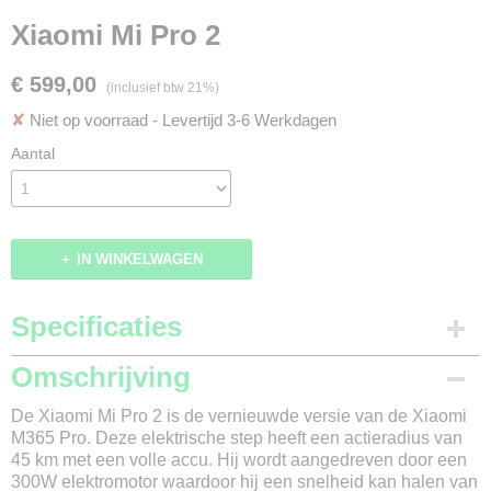
Xiaomi Mi Pro 2
€ 599,00
(inclusief btw 21%)
✘
Niet op voorraad
- Levertijd 3-6 Werkdagen
Aantal
IN WINKELWAGEN
Specificaties
Merk
Omschrijving
Xiaomi
De Xiaomi Mi Pro 2 is de vernieuwde versie van de Xiaomi
Model
M365 Pro. Deze elektrische step heeft een actieradius van
Mi Pro 2
45 km met een volle accu. Hij wordt aangedreven door een
Kleur
300W elektromotor waardoor hij een snelheid kan halen van
Antraciet