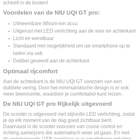
scheelt in de kosten!
Nee
Max. oplaadtijd
Voordelen van de NIU UQI GT pro:
7 uur
Uitneembare lithium-ion accu
Uitneembare accu
Uitgerust met LED verlichting aan de voor en achterkant
Ja
Licht en wendbaar
Stroomoutput motor
1200w
Standaard met mogelijkheid om uw smartphone op te
Type motor
laden via usb
Bosch
Dubbel geveerd aan de achterkant
Verlichting
Optimaal rijcomfort
Led
Wielen
Aan de achterkant is de NIU UQI GT voorzien van een
14 Inch
dubbele vering. Door het minimalistische design is er ook
Remsysteem voor
meer beenruimte, waardoor je comfortabel kunt reizen.
Schijfrem
De NIU UQI GT pro Rijkelijk uitgevoerd
Remsysteem achter
Schijfrem & elektronisch
De scooter is uitgevoerd met stijlvolle LED verlichting, zodat
je op elk moment van de dag goed zichtbaar bent.
Display
Daarnaast is de scooter voorzien van cruise control en
Led
richting aanwijzers die automatisch weer uit gaan. En met
Alarm
de geïntegreerde USB poort kun je je smartphone opladen