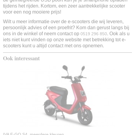
Ja
tijdens het rijden. Kortom, een zeer aantrekkelijke scooter
Stuurslot
voor een nog mooiere prijs!
Nee
Wilt u meer informatie over de e-scooters die wij leveren,
USB poort
persoonlijk advies of een proefrit? Kom dan gerust langs bij
Ja
ons in de winkel of neem contact op
. Ook als u
0519 296 850
Snelheidsmeter
iets niet kunt vinden op onze website met betrekking tot e-
Ja
scooters kunt u altijd contact met ons opnemen.
Zijstandaard
Ja
Ook interessant
Middenstandaard
Ja
Fabrieksgarantie
2 Jaar
IVA E-GO S4, meerdere kleuren