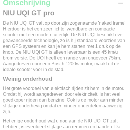
Merk
Omschrijving
NIU
NIU UQI GT pro
Model
UQI GT Pro
De NIU UQI GT valt op door zijn zogenaamde 'naked frame'.
Kleur
Hierdoor is het een zeer lichte, wendbare en compacte
Blauw / Zwart / Antraciet
scooter met een modern uiterlijk. De NIU UQI beschikt over
Max. snelheid
geavanceerde technologie, zo is hij standaard voorzien van
45 km/u
een GPS systeem en kan je hem starten met 1 druk op de
Gewicht
knop. De NIU UQI GT is alleen leverbaar is een 45 km/u
75 kg
brom versie. De UQI heeft een range van ongeveer 75km.
Aangedreven door een Bosch 1200w motor, maakt dit de
Max. belasting
ideale scooter voor in de stad.
227 kg
Afmetingen
Weinig onderhoud
191 x 74 x 112
Het grote voordeel van elektrisch rijden zit hem in de motor.
Actieradius
Omdat hij wordt aangedreven door elektriciteit, is het veel
75 km
goedkoper rijden dan benzine. Ook is de motor aan minder
Soort accu
slijtage onderhevig omdat er minder onderdelen aanwezig
Lithium-ion
zijn.
Accu capaciteit
Het enige onderhoud wat u nog aan de NIU UQI GT zult
42 Ah
hebben, is eventueel slijtage aan remmen en banden. Dat
Optie voor 2e accu