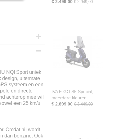
€ 2.499,00
€ 2.949,00
NIU NQI Sport uniek
k design, uitermate
 GPS systeem en een
pele en directe
IVA E-GO S5 Special,
and achterop mee wil
meerdere kleuren
 zowel een 25 km/u
€ 2.899,00
€ 3.449,00
or. Omdat hij wordt
den dan benzine. Ook