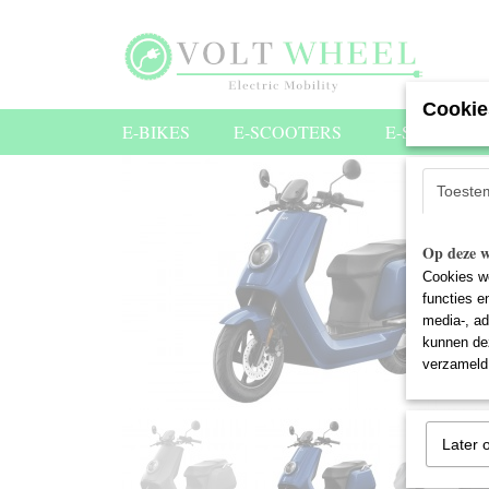
Cookie
E-BIKES
E-SCOOTERS
E-STEPS
Toeste
Op deze w
Cookies wo
functies e
media-, ad
kunnen dez
verzameld 
Later 