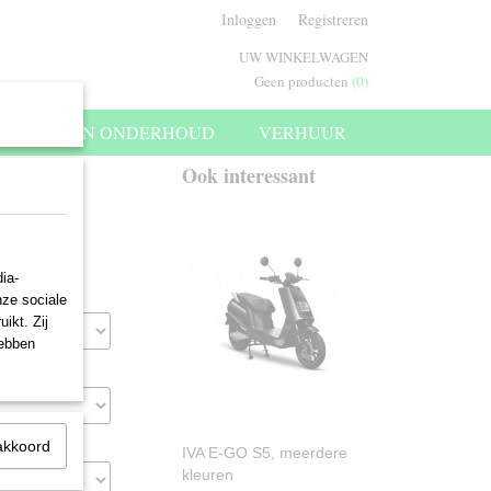
Inloggen
Registreren
UW WINKELWAGEN
Geen producten
(0)
SERVICE EN ONDERHOUD
VERHUUR
Ook interessant
ia-
nze sociale
ikt. Zij
hebben
akkoord
IVA E-GO S5, meerdere
kleuren