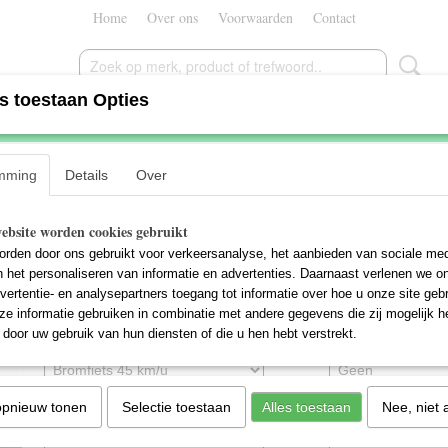
Home
Over ons
Voorwaarden
Contact
s toestaan Opties
NIU NQI Sport
mming
Details
Over
€ 3399,00
€ 3599,00
(inclusief btw 21%)
ebsite worden cookies gebruikt
✓
Op voorraad
- Levertijd 1 - 2 Weken
rden door ons gebruikt voor verkeersanalyse, het aanbieden van sociale med
Kleur
Slot
n het personaliseren van informatie en advertenties. Daarnaast verlenen we o
vertentie- en analysepartners toegang tot informatie over hoe u onze site gebru
e informatie gebruiken in combinatie met andere gegevens die zij mogelijk 
door uw gebruik van hun diensten of die u hen hebt verstrekt.
Kentekenregistratie
Windscherm
Opvoeren
Aantal
opnieuw tonen
Selectie toestaan
Alles toestaan
Nee, niet 