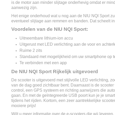
is de motor aan minder slijtage onderhevig omdat er min
aanwezig zijn.
Het enige onderhoud wat u nog aan de NIU NQI Sport zul
eventueel slijtage aan remmen en banden. Dat scheelt in
Voordelen van de NIU NQI Sport:
Uitneembare lithium-ion accu
Uitgerust met LED verlichting aan de voor en achter
Ruime 2 zits
Standaard met mogelijkheid om uw smartphone op te
Te verbinden met een app
De NIU NQI Sport Rijkelijk uitgevoerd
De scooter is uitgevoerd met stijlvolle LED verlichting, z
van de dag goed zichtbaar bent. Daarnaast is de scooter 
control, een GPS systeem en richting aanwijzers die auto
gaan. En met de geïntegreerde USB poort kun je je sma
tijdens het rijden. Kortom, een zeer aantrekkelijke scoot
mooiere prijs!
Wilt u meer informatie over de e-scooters die wij leveren,