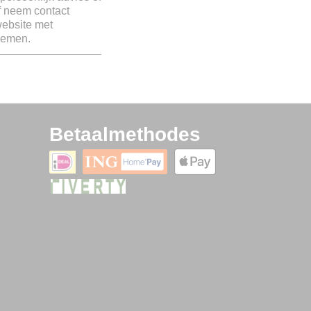
of neem contact
website met
pnemen.
Betaalmethodes