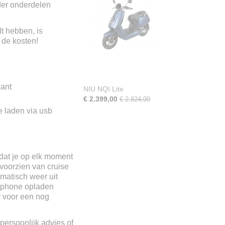
der onderdelen
t hebben, is
 de kosten!
kant
NIU NQI Lite
€ 2.399,00
€ 2.824,00
 laden via usb
odat je op elk moment
voorzien van cruise
matisch weer uit
rtphone opladen
er voor een nog
 persoonlijk advies of