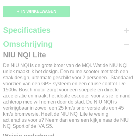
IN WINKELWAGEN
Specificaties
Productcode
Omschrijving
142-711
NIU NQI Lite
Merk
NIU
De NIU NQI is de grote broer van de MQI. Wat de NIU NQI
Model
uniek maakt ik het design. Een ruime scooter met toch een
NQI Lite
strak design, uitermate geschikt voor 2 personen. Standaard
Kleur
voorzien van een GPS systeem en een cruise control. De
Blauw / Zwart / Grijs / Wit
1500w Bosch motor zorgt voor een soepele en directe
Max. snelheid
acceleratie en maakt het ideale escooter voor als je iemand
25 km/u of 45 km/u
achterop mee wil nemen door de stad. De NIU NQI is
verkrijgbaar in zowel een 25 km/u snor versie als een 45
Gewicht
km/u bromversie. Heeft de NIU NQI Lite te weinig
95 kg
actieradius voor u? Neem dan eens een kijkje naar de NIU
Max. belasting
NQI Sport of de IVA S5.
220 kg
Weinig onderhoud
Afmetingen