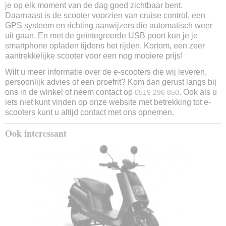
12 Inch
je op elk moment van de dag goed zichtbaar bent.
Daarnaast is de scooter voorzien van cruise control, een
Remsysteem voor
GPS systeem en richting aanwijzers die automatisch weer
Schijfrem
uit gaan. En met de geïntegreerde USB poort kun je je
Remsysteem achter
smartphone opladen tijdens het rijden. Kortom, een zeer
Schijfrem & elektronisch
aantrekkelijke scooter voor een nog mooiere prijs!
Display
Led
Wilt u meer informatie over de e-scooters die wij leveren,
persoonlijk advies of een proefrit? Kom dan gerust langs bij
Alarm
ons in de winkel of neem contact op
. Ook als u
0519 296 850
Ja
iets niet kunt vinden op onze website met betrekking tot e-
Stuurslot
scooters kunt u altijd contact met ons opnemen.
Ja
USB poort
Ook interessant
Ja
Snelheidsmeter
Ja
Zijstandaard
Ja
Middenstandaard
Ja
Fabrieksgarantie