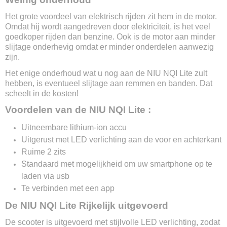
180 x 70 x 113 cm
Het grote voordeel van elektrisch rijden zit hem in de motor.
Actieradius
Omdat hij wordt aangedreven door elektriciteit, is het veel
Tot 70 km (-30% 45km/u)
goedkoper rijden dan benzine. Ook is de motor aan minder
Soort accu
slijtage onderhevig omdat er minder onderdelen aanwezig
Lithium-ion
zijn.
Accu capaciteit
Het enige onderhoud wat u nog aan de NIU NQI Lite zult
26 Ah
hebben, is eventueel slijtage aan remmen en banden. Dat
Optie voor 2e accu
scheelt in de kosten!
Nee
Voordelen van de NIU NQI Lite :
Max. oplaadtijd
6 uur
Uitneembare lithium-ion accu
Uitneembare accu
Uitgerust met LED verlichting aan de voor en achterkant
Ja
Ruime 2 zits
Stroomoutput motor
Standaard met mogelijkheid om uw smartphone op te
1500w
laden via usb
Type motor
Bosch
Te verbinden met een app
Verlichting
De NIU NQI Lite Rijkelijk uitgevoerd
Led
Wielen
De scooter is uitgevoerd met stijlvolle LED verlichting, zodat