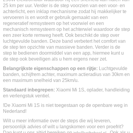
Antraciet
25 km per uur. Verder is de step voorzien van een voor- en
Max. snelheid
achterlicht, een inklap mechanisme zodat hij makkelijker te
25km/u
vervoeren is en wordt er gebruik gemaakt van een
Max. actieradius
regeneratief remsysteem op het voorwiel en een
30km
mechanisch remsysteem op het achterwiel waardoor de step
Max. klimhoek
een zeer korte remweg heeft. Ook beschikt de step over
14%
luchtgevulde banden. Deze band verbetert het comfort van
de step ten opzichte van massieve banden. Verder is de
Waterdicht
step te bedienen doormiddel van een app, hiermee kunt u
IP54
de step ook beveiligen als u hem ergens neer zet.
Gewicht
12,5kg
Belangrijkste eigenschappen op een rijtje:
Luchtgevulde
Max belasting
banden, schijfrem achter, maximum actieradius van 30km en
100kg
een maximum snelheid van 25km/u.
Afmeting ongevouwen
Standaard inbegrepen:
Xiaomi Mi 1S, oplader, handleiding
108 x 43 x 114
en verlengstuk ventiel.
Afmeting gevouwen
!De Xiaomi Mi 1S is niet toegestaan op de openbare weg in
108 x 43 x 49
Nederland!
Soort accu
Lithium-ion
Wilt u meer informatie over de steps die wij leveren,
Accu capaciteit
persoonlijk advies of wilt u langskomen voor een proefrit?
7650mAh
Dan kunt u ons altijd bereiken op
. Ook als u
info@voltwheel.nl