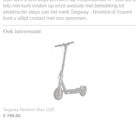
iets niet kunt vinden op onze website met betrekking tot
Max. oplaadtijd
elektrische steps van het merk Segway - Ninebot of Xiaomi
5,5 uur
kunt u altijd contact met ons opnemen.
Uitneembare accu
Nee
Ook interessant
Vervangbare accu
Ja
Stroomoutput motor
250W
Verlichting
Ja
Wielen
8,5 inch
Banden
Luchtgevuld
Remsysteem
Mechanisch & elektronisch
Segway Ninebot Max G2E
Display
€ 799,00
Ja
Snelheidsmeter
Ja