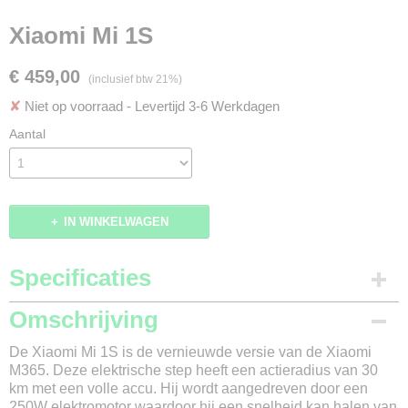
Xiaomi Mi 1S
€ 459,00
(inclusief btw 21%)
✘
Niet op voorraad
- Levertijd 3-6 Werkdagen
Aantal
IN WINKELWAGEN
Specificaties
Merk
Omschrijving
Xiaomi
De Xiaomi Mi 1S is de vernieuwde versie van de Xiaomi
Model
M365. Deze elektrische step heeft een actieradius van 30
Mi 1S
km met een volle accu. Hij wordt aangedreven door een
Kleur
250W elektromotor waardoor hij een snelheid kan halen van